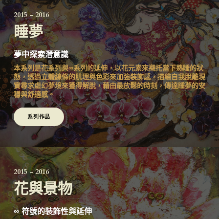
2015 - 2016
睡夢
夢中探索潛意識
本系列是花系列與∞系列的延伸，以花元素來襯托當下熟睡的狀
態，透過立體線條的肌理與色彩來加強裝飾感，描繪自我脫離現
實尋求虛幻夢境來獲得解脫，藉由最放鬆的時刻，傳達睡夢的安
穩與舒適感。
系列作品
2015 - 2016
花與景物
∞ 符號的裝飾性與延伸