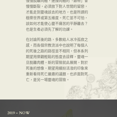
慢慢脫離肉體，連接肉體的「銀帶」會
慢慢斷裂，必須放下對人世間的留戀，
才能走到靈魂該去的地方，也是所謂的
極樂世界或第五維度。死亡並不可怕，
該如何才能使心靈不痛苦的平靜離去？
也是生者必須先了解的功課。
在討論死後的路，多數給人冰冷孤寂之
感，而各個宗教流派中也說明了每個人
的死後之路的路徑並不相同，但本系列
期望用樂觀輕鬆的態度去詮釋，靈魂一
旦脫離肉體，新的冒險就此展開，對於
死後的想像，期望用繽紛活潑的印象來
重新看待死亡嚴肅的議題，也許面對死
亡，是另一場靈魂的冒險。
2019 – NOW