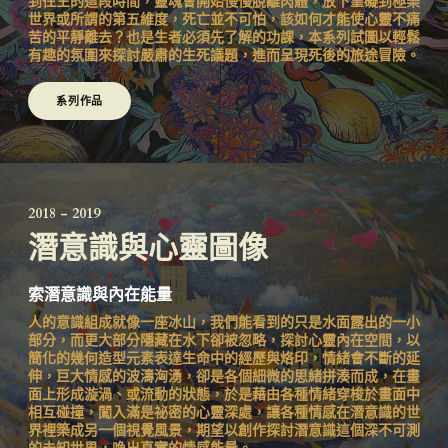
到往生的這段時間，靈魂會開始慢慢脫離肉體，放下罣礙到極樂
世界或所謂的第五維度，死亡並不可怕，該如何才能使心靈不痛
苦的平靜離去？也是生者必須先了解的功課，本系列試圖以輕鬆
有趣的氛圍來探討嚴肅的生死議題，進而呈現死後的旅途冒險。
系列作品
2018 - 2019
潛意識與心靈圖像
索潛意識與內在能量
人的意識組成就像一座冰山，我們能看到的只是水面露出的一小
部分，而更大部分隱藏在水下卻被忽略，探討心靈內在空間，以
簡化的幾何造型元素表達生命中的經歷與烙印，情緒會不斷的延
伸，巨大情感的波濤洶湧，卻是各個細微的思緒拼湊而成，在畫
面上形成漩渦、或流動的狀態，於是藉由各種情緒穿梭於畫面中
相互碰撞，闖入滿是祕密的心靈深處，讓各種情感在潛意識的世
界裡築成另一個視覺風景，期望以創作探討潛意識這個深不可測
的未知世界，喚出真實的情感能量。