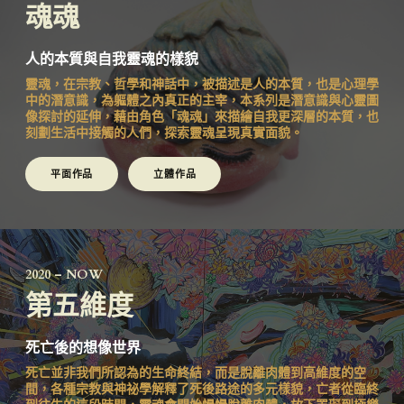
魂魂
人的本質與自我靈魂的樣貌
靈魂，在宗教、哲學和神話中，被描述是人的本質，也是心理學
中的潛意識，為軀體之內真正的主宰，本系列是潛意識與心靈圖
像探討的延伸，藉由角色「魂魂」來描繪自我更深層的本質，也
刻劃生活中接觸的人們，探索靈魂呈現真實面貌。
平面作品
立體作品
2020 – NOW
第五維度
死亡後的想像世界
死亡並非我們所認為的生命終結，而是脫離肉體到高維度的空
間，各種宗教與神祕學解釋了死後路途的多元樣貌，亡者從臨終