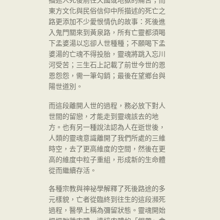
描述人死後前往天國或地獄的痛苦；而
東方文化與民俗信仰中所描述的死亡之
路更添加不少愛恨情仇的故事：死後進
入鬼門關來到黃泉路，所有亡靈都須喝
下孟婆湯以忘卻人世種種；不願喝下孟
婆湯的亡魂不得投胎，靈魂將跳入忘川
河受苦；三生石上記載了前世今世的恩
恩怨怨，需一筆勾銷；最後在望鄉台與
陽世道別。
而這段離開人世的過程，務必放下對人
世間的留戀，才能走到靈魂該去的地
方。也有另一種說法認為人在逝世後，
人類的靈魂意識離開了我們所處的三維
時空，去了更高維度的空間，然後在更
高的維度中粒子重組，形成新的生命體
從而繼續存活。
各種宗教與神祕學解釋了死後路途的多
元樣貌，亡者從臨終到往生的這段瀕死
過程，醫學上稱為彌留狀態。靈魂開始