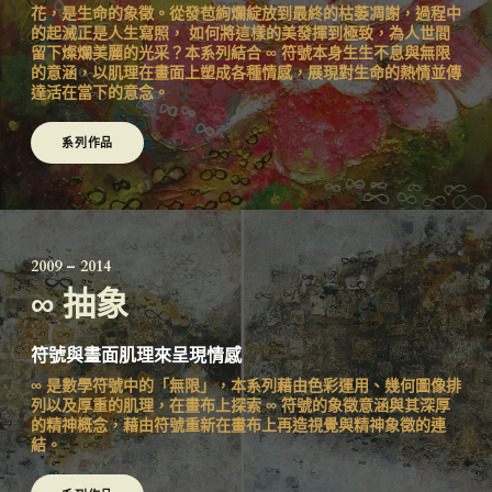
花，是生命的象徵。從發苞絢爛綻放到最終的枯萎凋謝，過程中
的起滅正是人生寫照， 如何將這樣的美發揮到極致，為人世間
留下燦爛美麗的光采？本系列結合 ∞ 符號本身生生不息與無限
的意涵，以肌理在畫面上塑成各種情感，展現對生命的熱情並傳
達活在當下的意念。
系列作品
2009 – 2014
∞ 抽象
符號與畫面肌理來呈現情感
∞ 是數學符號中的「無限」，本系列藉由色彩運用、幾何圖像排
列以及厚重的肌理，在畫布上探索 ∞ 符號的象徵意涵與其深厚
的精神概念，藉由符號重新在畫布上再造視覺與精神象徵的連
結。