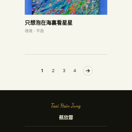
只想泡在海裏看星星
魂魂 - 平面
1
2
>
3
4
蔡欣蓉