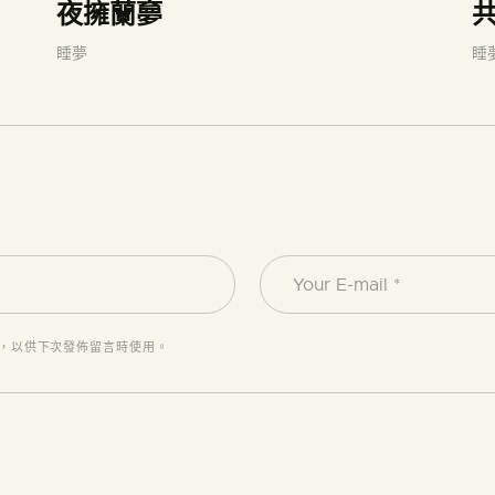
夜擁蘭夣
睡夢
睡
，以供下次發佈留言時使用。