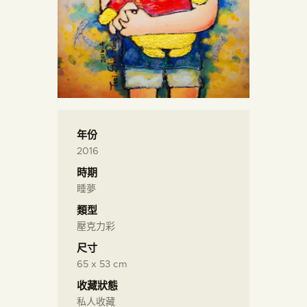
年份
2016
時期
睡夢
類型
壓克力彩
尺寸
65 x 53 cm
收藏狀態
私人收藏