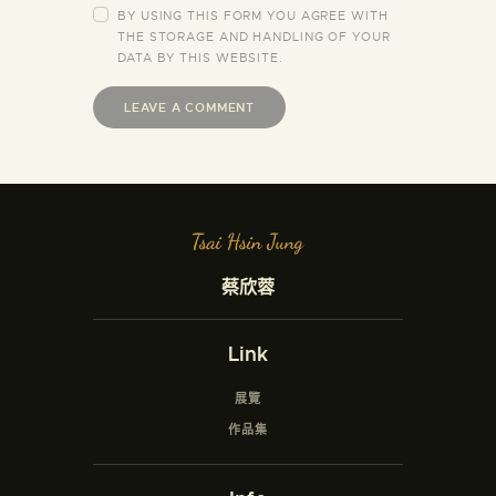
BY USING THIS FORM YOU AGREE WITH
THE STORAGE AND HANDLING OF YOUR
DATA BY THIS WEBSITE.
蔡欣蓉
Link
展覽
作品集