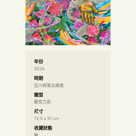
年份
2024
時期
忘川與第五維度
類型
壓克力彩
尺寸
72.5 x 91 cm
收藏狀態
無