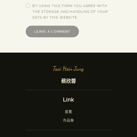
BY USING THIS FORM YOU AGREE WITH
THE STORAGE AND HANDLING OF YOUR
DATA BY THIS WEBSITE.
蔡欣蓉
Link
展覽
作品集