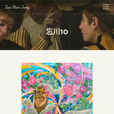
忘川10
作品集
展覽
關於我
事記